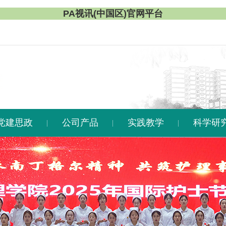
PA视讯(中国区)官网平台
党建思政
公司产品
实践教学
科学研