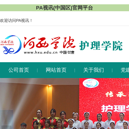
PA视讯(中国区)官网平台
欢迎访问PA视讯！
公司首页
网站首页
关于我们
党