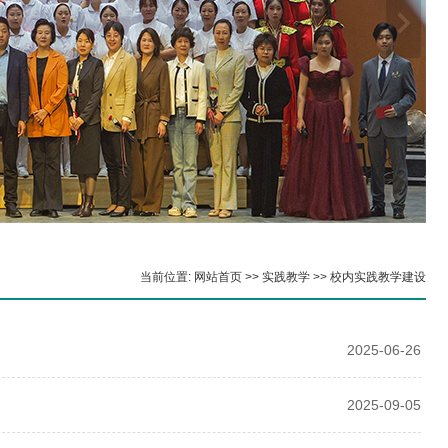
当前位置:
网站首页
>>
实践教学
>>
校内实践教学建设
2025-06-26
2025-09-05