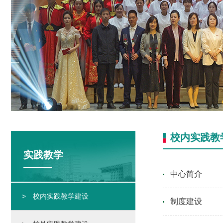
校内实践教
实践教学
中心简介
> 校内实践教学建设
制度建设