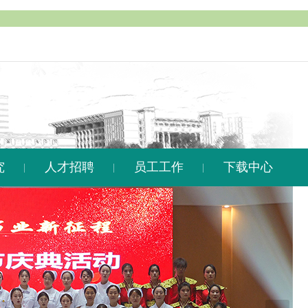
究
人才招聘
员工工作
下载中心