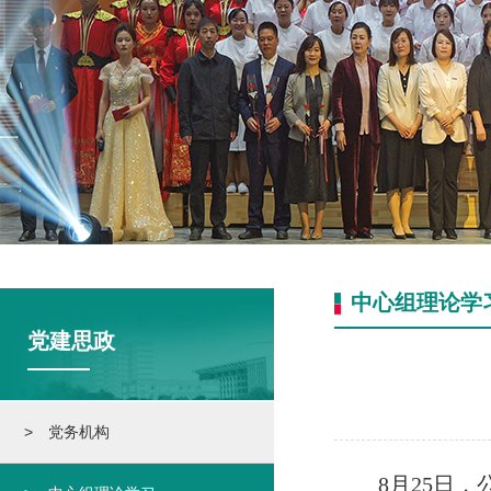
中心组理论学
党建思政
> 党务机构
8
月
25
日，