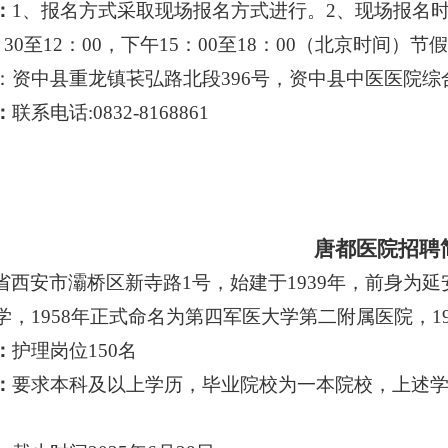
：
1、报名方式采取现场报名方式进行。2、现场报名时间
：30至12：00，下午15：00至18：00（北京时
：资中县重龙镇苌弘路北段396号，资中县中医医院综
：
联系电话
:0832-8168861
唐都医院招聘
省西安市灞桥区新寺路
1号，始建于1939年，前身为延
，1958年正式命名为第四军医大学第二附属医院，19
：
护理岗位
150名
：
要求本科及以上学历，毕业院校为一本院校，上述