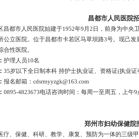
昌都市人民医院
区昌都市人民医院始建于
1952年9月2日，前身为中
所公立医院。位于昌都市卡若区马草坝路3号。现己发
综合性医院。
：
护理
人员
10
名
：
35岁以下全日制本科 持护士执业证、资格证(执业证
：
报名邮箱：
cdsrmyyzgk@163.com
：
0895-4823673电话咨询时间：每周一至周五，上午9
郑州市妇幼保健院
医疗、保健、科研、教学、康复、预防为一体的三级甲