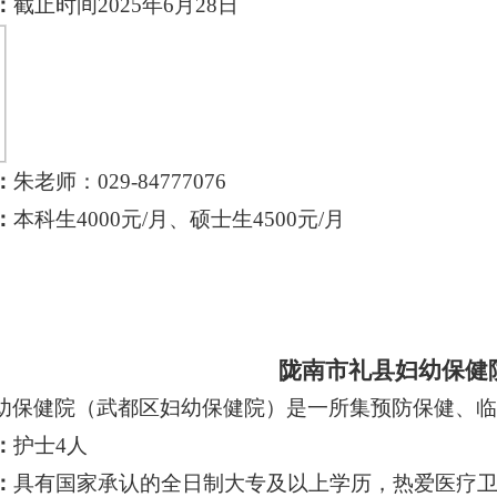
：
截止时间
2025年6月28日
：
朱老师：
029-84777076
：
本科生
4000元/月、硕士生4500元/月
陇南市礼县妇幼保健
幼保健院（武都区妇幼保健院）是一所集预防保健、临
：
护士
4
人
：
具有国家承认的全日制大专及以上学历，热爱医疗