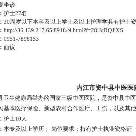
夏坐诊。
：
护士
27名
：
30周岁以下本科及以上学士及以上护理学具有护士
：
http://36.139.217.65:8918/el.html?f=28lJqRQJiXS
：
0951-7898153
：
面议
内江市资中县中医医
县卫生健康局举办的国家三级中医医院，是资中县中医
民基本医疗保险、新型农村合作医疗、工伤，以及其
：
护
士
10
人
：
本
专及以上学历；
岗位要求；持有护士执业资格证