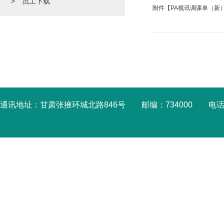
> 员工下载
附件【
PA视讯调课单（新） -
通讯地址：甘肃张掖环城北路846号 邮编：734000 电话：09