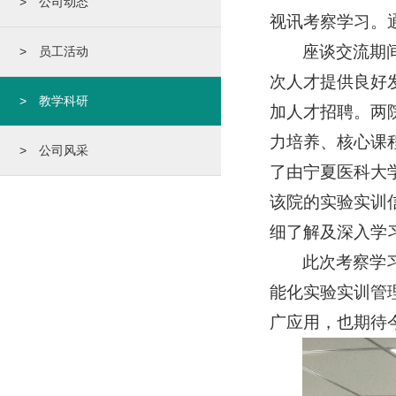
> 公司动态
视讯考察学习。
座谈交流期
> 员工活动
次人才提供良好
> 教学科研
加人才招聘。两
力培养、核心课
> 公司风采
了由宁夏医科大
该院的实验实训
细了解及深入学
此次考察学
能化实验实训管
广应用，也期待