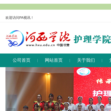
欢迎访问PA视讯！
公司首页
网站首页
关于我们