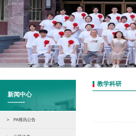
教学科研
新闻中心
> PA视讯公告