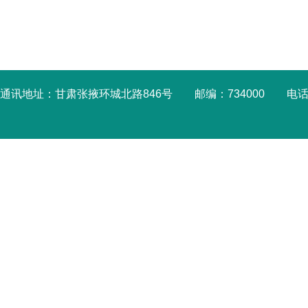
通讯地址：甘肃张掖环城北路846号 邮编：734000 电话：09