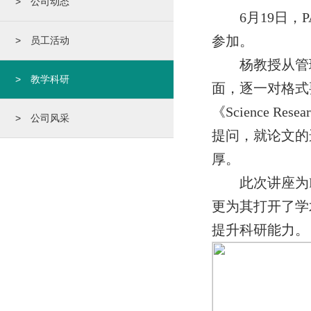
> 公司动态
6月19日，
参加
。
> 员工活动
杨教授
从管
> 教学科研
面
，逐一对格式
《
Science R
> 公司风采
提问，就论文的
厚。
此次讲座为
更为其打开了学
提升科研能力。