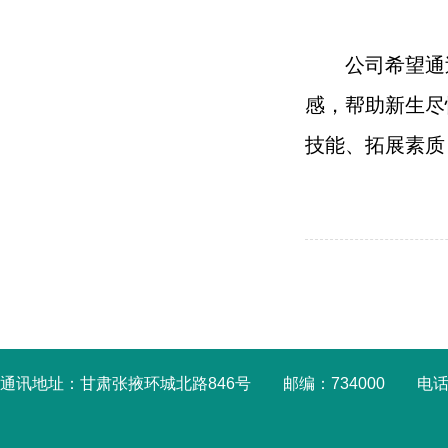
公司
希望
通
感，帮助新生尽
技能、拓展素质
通讯地址：甘肃张掖环城北路846号 邮编：734000 电话：09