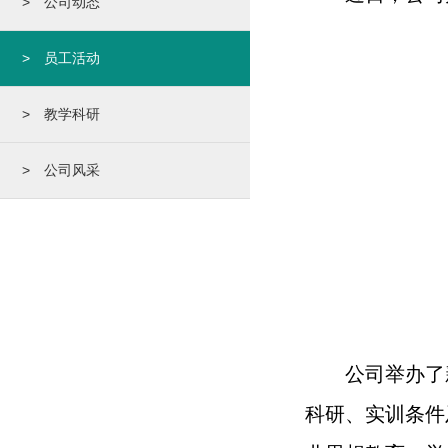
> 公司动态
> 员工活动
> 教学科研
> 公司风采
公司举办了
科研、实训条件