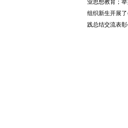
业思想教育；举
组织新生开展了
践总结交流表彰