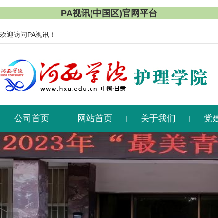
PA视讯(中国区)官网平台
欢迎访问PA视讯！
公司首页
网站首页
关于我们
党